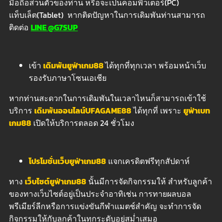
มือถือส่วนตัวของท่าน หรือจะเป็นคอมพิวเตอร์(PC)
แท็บเล็ต
(Tablet) หากติดปัญหาในการเดิมพันท่านสามารถ
ติดต่อ
LINE
@G7SUP
เข้า
เดิมพันยูฟ่าเกม88
ได้ทุกที่ทุกเวลา พร้อมหน้าเว็บ
รองรับภาษาโซนเอเชีย
หากท่านสะดวกในการเดิมพันในเวลาไหนก็สามารถเข้าใช้
บริการ
เดิมพันออนไลน์UFAGAME88
ได้ทุกที่ เพราะ
ยูฟ่า
เบท
เกม88
เปิดให้บริการตลอด 24 ชั่วโมง
โปรโมชั่นเว็บยูฟ่าเกม88
แจกเครดิตฟรีทุกสัปดาห์
ทาง
เว็บไซต์ยูฟ่าเกม88
นั้นมีการจัดกิจกรรมให้ สำหรับลูกค้า
ของทางเว็บไซต์อยู่เป็นประจำอาทิเช่น การทายผลบอล
พรีเมียร์ลีกหรือการแข่งขันกีฬาแมตช์สำคัญ จะทำการจัด
กิจกรรมให้กับลูกค้าในทุกระดับอยู่สม่ำเสมอ